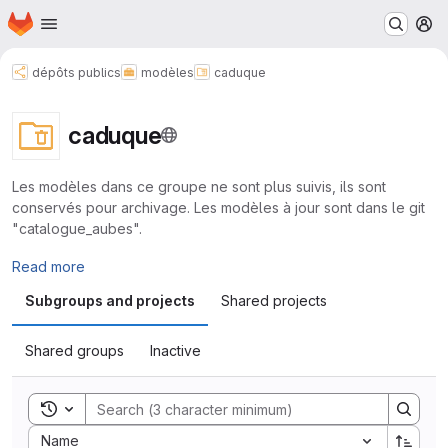
Homepage
Skip to main content
M
dépôts publics
modèles
caduque
caduque
Les modèles dans ce groupe ne sont plus suivis, ils sont
conservés pour archivage. Les modèles à jour sont dans le git
"catalogue_aubes".
Read more
Subgroups and projects
Shared projects
Shared groups
Inactive
Toggle search history
Sort by:
Name